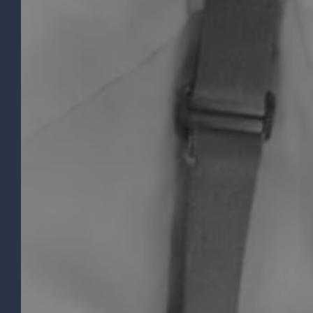
RESTAURANT INSPIRATIONS
Réserver
Mentionnez le nombre de convives, la date et
l’heure d’arrivée, puis effectuez votre
réservation en ligne. Indiquez-nous vos
allergies et/ou intolérances alimentaires, afin
que nous puissions vous accueillir dans les
meilleures conditions ! Nous sommes
impatients de vous faire vivre l’expérience du
Restaurant Inspirations !